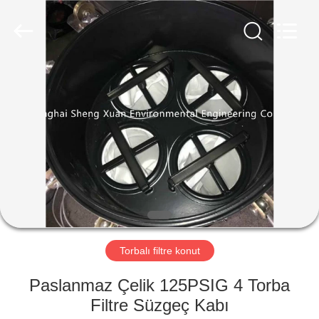
Engineering
Co.,LTD.
All
Rights
Reserved.
Developed
by
ECER
EV
ÜRÜN:%
S
HAKKIMIZDA
FABRIKA
TURU
Torbalı filtre konut
Paslanmaz Çelik 125PSIG 4 Torba
KALITE
Filtre Süzgeç Kabı