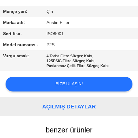
KONTROL
Menşe yeri:
Çin
BIZIMLE
Marka adı:
Austin Filter
ILETIŞIME
Sertifika:
ISO9001
GEÇIN
Model numarası:
P2S
Vurgulamak:
,
4 Torba Filtre Süzgeç Kabı
BIR
,
125PSIG Filtre Süzgeç Kabı
Paslanmaz Çelik Filtre Süzgeç Kabı
TEKLIF
ISTEĞI
BIZE ULAŞIN!
SITE
AÇILMIŞ DETAYLAR
HARITASI
benzer ürünler
PRIVACY