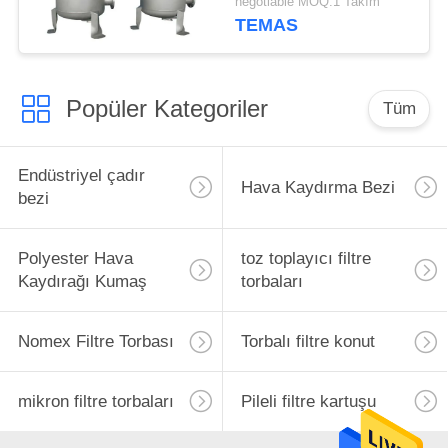
negotiable MOQ:1 Takım
TEMAS
Popüler Kategoriler
Tüm
Endüstriyel çadır
Hava Kaydırma Bezi
bezi
Polyester Hava
toz toplayıcı filtre
Kaydırağı Kumaş
torbaları
Nomex Filtre Torbası
Torbalı filtre konut
mikron filtre torbaları
Pileli filtre kartuşu