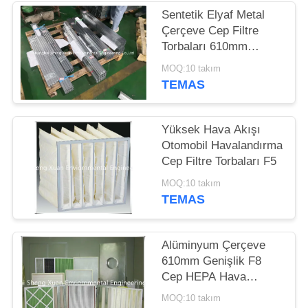
POLICY
Sentetik Elyaf Metal
Çerçeve Cep Filtre
Torbaları 610mm
Genişlik
MOQ:10 takım
TEMAS
Yüksek Hava Akışı
Otomobil Havalandırma
Cep Filtre Torbaları F5
MOQ:10 takım
TEMAS
Alüminyum Çerçeve
610mm Genişlik F8
Cep HEPA Hava
Filtresi
MOQ:10 takım