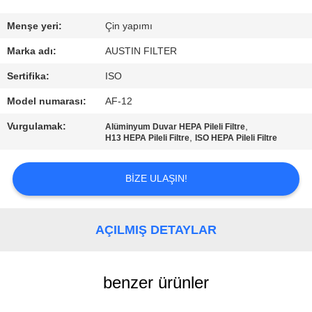
KONTROL
Menşe yeri:
Çin yapımı
BIZIMLE
Marka adı:
AUSTIN FILTER
ILETIŞIME
Sertifika:
ISO
GEÇIN
Model numarası:
AF-12
Vurgulamak:
,
Alüminyum Duvar HEPA Pileli Filtre
BIR
,
H13 HEPA Pileli Filtre
ISO HEPA Pileli Filtre
TEKLIF
BIZE ULAŞIN!
ISTEĞI
SITE
AÇILMIŞ DETAYLAR
HARITASI
benzer ürünler
PRIVACY