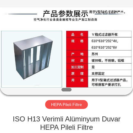
Environmental
Engineering
Co.,LTD.
All
Rights
Reserved.
Developed
by
EV
ECER
ÜRÜN:%
S
HAKKIMIZDA
FABRIKA
TURU
HEPA Pileli Filtre
ISO H13 Verimli Alüminyum Duvar
KALITE
HEPA Pileli Filtre